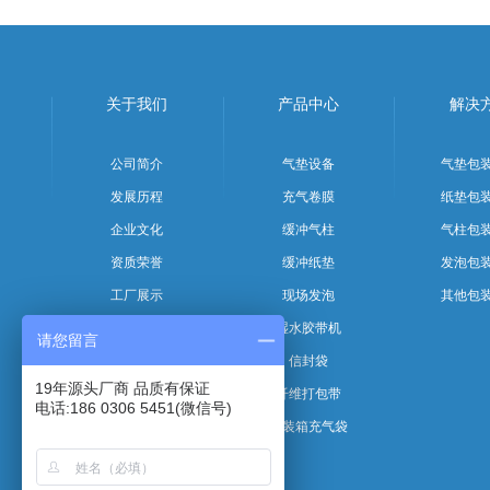
关于我们
产品中心
解决
公司简介
气垫设备
气垫包
发展历程
充气卷膜
纸垫包
企业文化
缓冲气柱
气柱包
资质荣誉
缓冲纸垫
发泡包
工厂展示
现场发泡
其他包
团队风采
湿水胶带机
请您留言
信封袋
19年源头厂商 品质有保证
纤维打包带
电话:186 0306 5451(微信号)
集装箱充气袋