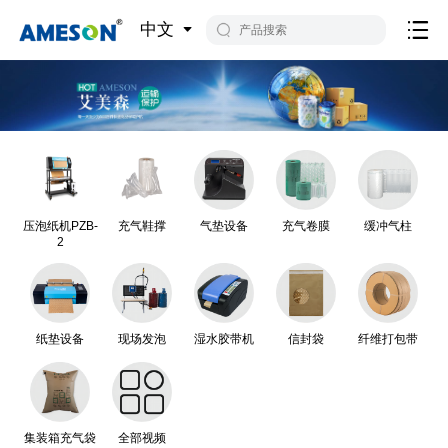
中文
压泡纸机PZB-
充气鞋撑
气垫设备
充气卷膜
缓冲气柱
2
纸垫设备
现场发泡
湿水胶带机
信封袋
纤维打包带
集装箱充气袋
全部视频