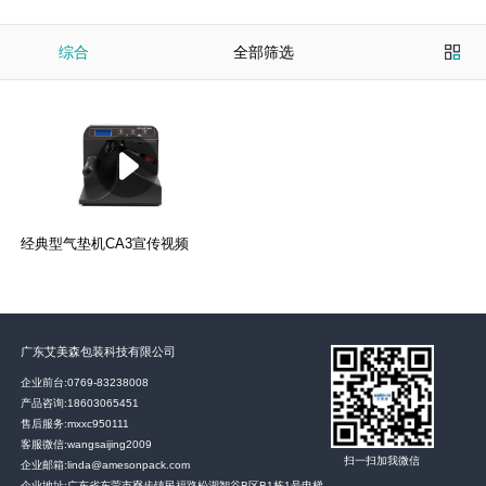
综合
全部筛选
经典型气垫机CA3宣传视频
广东艾美森包装科技有限公司
企业前台:
0769-83238008
产品咨询:
18603065451
售后服务:
mxxc950111
客服微信:wangsaijing2009
扫一扫加我微信
企业邮箱:linda@amesonpack.com
企业地址:广东省东莞市寮步镇民福路松湖智谷B区B1栋1号电梯