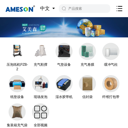
中文
压泡纸机PZB-
充气鞋撑
气垫设备
充气卷膜
缓冲气柱
2
纸垫设备
现场发泡
湿水胶带机
信封袋
纤维打包带
集装箱充气袋
全部视频