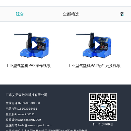
综合
全部筛选
工业型气垫机PA2操作视频
工业型气垫机PA2配件更换视频
广东艾美森包装科技有限公司
企业前台:
0769-83238008
产品咨询:
18603065451
售后服务:
mxxc950111
客服微信:wangsaijing2009
扫一扫加我微信
企业邮箱:linda@amesonpack.com
企业地址:广东省东莞市寮步镇民福路松湖智谷B区B1栋1号电梯