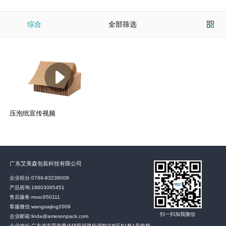
综合
全部筛选
压泡纸宣传视频
广东艾美森包装科技有限公司
企业前台:
0769-83238008
产品咨询:
18603065451
售后服务:
mxxc950111
客服微信:wangsaijing2009
扫一扫加我微信
企业邮箱:linda@amesonpack.com
企业地址:广东省东莞市寮步镇民福路松湖智谷B区B1栋1号电梯