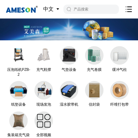
中文
压泡纸机PZB-
充气鞋撑
气垫设备
充气卷膜
缓冲气柱
2
纸垫设备
现场发泡
湿水胶带机
信封袋
纤维打包带
集装箱充气袋
全部视频