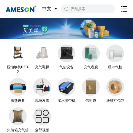
中文
压泡纸机PZB-
充气鞋撑
气垫设备
充气卷膜
缓冲气柱
2
纸垫设备
现场发泡
湿水胶带机
信封袋
纤维打包带
集装箱充气袋
全部视频