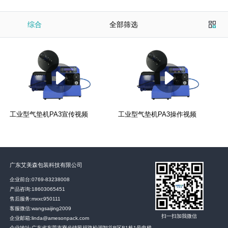
综合
全部筛选
工业型气垫机PA3宣传视频
工业型气垫机PA3操作视频
广东艾美森包装科技有限公司
企业前台:
0769-83238008
产品咨询:
18603065451
售后服务:
mxxc950111
客服微信:wangsaijing2009
扫一扫加我微信
企业邮箱:linda@amesonpack.com
企业地址:广东省东莞市寮步镇民福路松湖智谷B区B1栋1号电梯